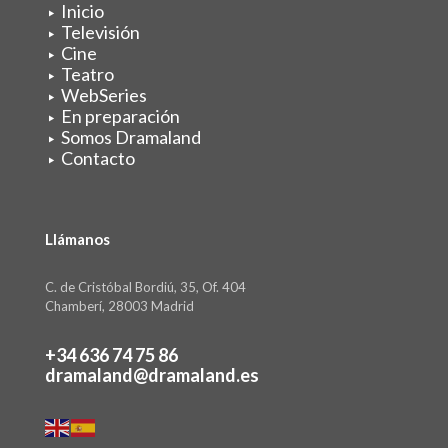
Inicio
Televisión
Cine
Teatro
WebSeries
En preparación
Somos Dramaland
Contacto
Llámanos
C. de Cristóbal Bordiú, 35, Of. 404
Chamberí, 28003 Madrid
+34 636 74 75 86
dramaland@dramaland.es