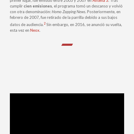
primer lugar, fue emitido entre 2003 y 2007 en
Antena 3
. Tras
cumplir
cien emisiones
, el programa tomó un descanso y volvió
con otra denominación:
Homo Zapping News
. Posteriormente, en
febrero de 2007, fue retirado de la parrilla debido a sus bajos
2
datos de audiencia.
​ Sin embargo, en 2016, se anunció su vuelta,
esta vez en
Neox
.