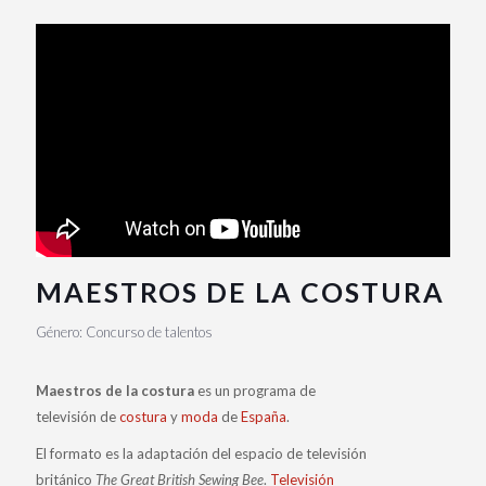
MAESTROS DE LA COSTURA
Género: Concurso de talentos
Maestros de la costura
es un programa de
televisión de
costura
y
moda
de
España
.
El formato es la adaptación del espacio de televisión
británico
The Great British Sewing Bee
.
Televisión