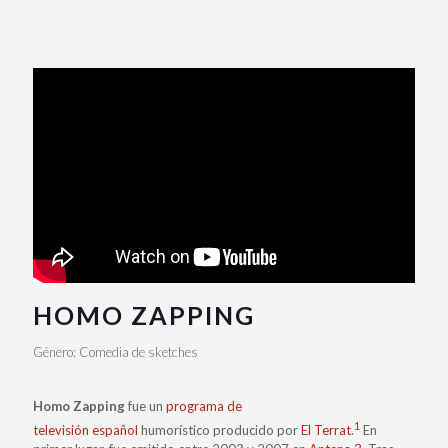
HOMO ZAPPING
Género: Comedia de sketches
Homo Zapping
fue un
programa de
1
televisión
español
humorístico producido por
El Terrat
.
​ En